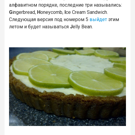
алфавитном порядке, последние три назывались:
G
ingerbread,
H
oneycomb,
I
ce Cream Sandwich.
Следующая версия под номером 5
выйдет
этим
летом и будет называться
J
elly Bean.