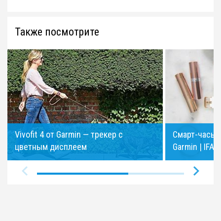
Также посмотрите
Vivofit 4 от Garmin — трекер с
Смарт-часы, 
цветным дисплеем
Garmin | IFA 