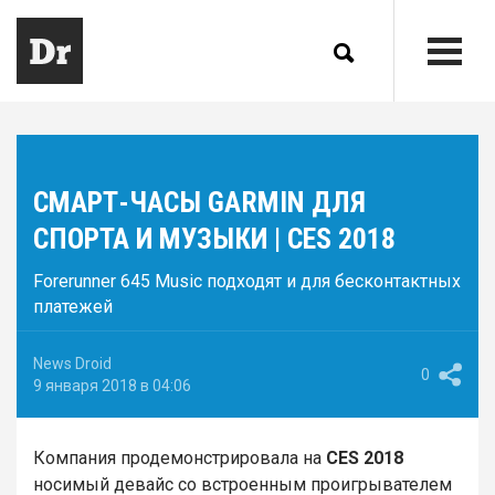
СМАРТ-ЧАСЫ GARMIN ДЛЯ
СПОРТА И МУЗЫКИ | CES 2018
Forerunner 645 Music подходят и для бесконтактных
платежей
News Droid
0
9 января 2018 в 04:06
Компания продемонстрировала на
CES 2018
носимый девайс со встроенным проигрывателем