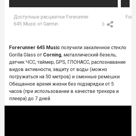
Доступные расцветки Forerunner
Fore
645 Music от Garmin
0
Forerunner 645 Music
получили закаленное стекло
Gorilla Glass от
Corning
, металлический безель,
датчик ЧСС, таймер, GPS, ГЛОНАСС, распознавание
видов активности, защиту от воды (можно
погружаться на 50 метров) и сменные ремешки.
Обещанное время жизни без подзарядки от 5
часов (при использовании в качестве трекера и
плеера) до 7 дней.