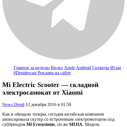
Главное за неделю
Видео
Apple
Android
Гаджеты
Игры
#Droidercast
Реклама на сайте
Mi Electric Scooter — складной
электросамокат от Xiaomi
News Droid
12 декабря 2016 в 01:59
Как и обещали тизеры, сегодня китайская компания
анонсировала скутер со встроенным электромотором под
суббрендом
Mi Ecosystems
, он же
MIJIA
. Модель