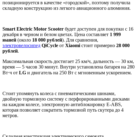
позиционируется в качестве «городской», поэтому получила
складную конструкцию из легкого авиационного алюминия.
Smart Electric Motor Scooter
будет доступен для покупки с 16
декабря в черном и белом цветах. Цена составляет
1 999
юаней
(около
18 000 рублей
). Для сравнения,
электровелосипед
QiCycle
от
Xiaomi
стоит примерно
28 000
рублей
.
Максимальная скорость достигает 25 км/ч, дальность — 30 км,
время — 5 часов 30 минут. Внутри установлена батарея на 280
Вт⋅ч от
LG
и двигатель на 250 Вт с мгновенным ускорением.
Стоит упомянуть колеса с пневматическими шинами,
двойную тормозную систему с перфорированными дисками
на каждом колесе, электронную антиблокировку E-ABS,
которая позволяет сократить тормозной путь скутера до 4
метров.
Складная конструкция электрического самоката