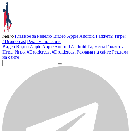
Меню
Главное за неделю
Видео
Apple
Android
Гаджеты
Игры
#Droidercast
Реклама на сайте
Видео
Видео
Apple
Apple
Android
Android
Гаджеты
Гаджеты
Игры
Игры
#Droidercast
#Droidercast
Реклама на сайте
Реклама
на сайте