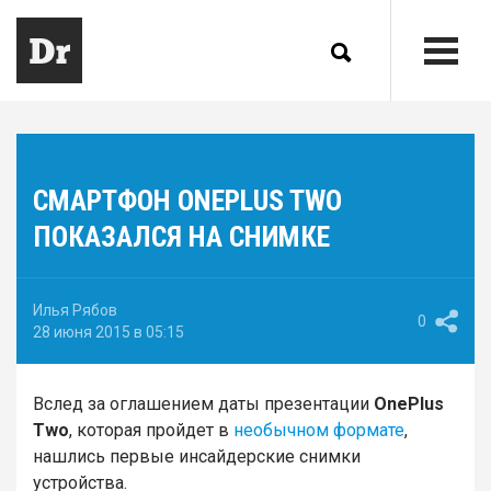
СМАРТФОН ONEPLUS TWO
ПОКАЗАЛСЯ НА СНИМКЕ
Илья Рябов
0
28 июня 2015 в 05:15
Вслед за оглашением даты презентации
OnePlus
Two
, которая пройдет в
необычном формате
,
нашлись первые инсайдерские снимки
устройства.