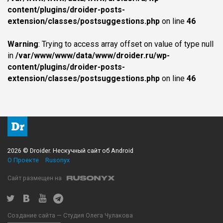
content/plugins/droider-posts-
extension/classes/postsuggestions.php
on line
46
Warning
: Trying to access array offset on value of type null
in
/var/www/www/data/www/droider.ru/wp-
content/plugins/droider-posts-
extension/classes/postsuggestions.php
on line
46
2026 © Droider. Нескучный сайт об Android
О Проекте
Rusonyx
Сайт размещен на
Создание сайта — Студия Олега Чулакова