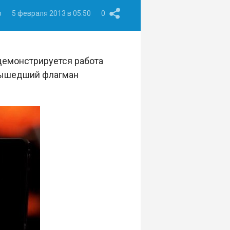
p
5 февраля 2013 в 05:50
0
демонстрируется работа
 вышедший флагман