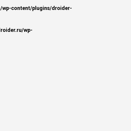
wp-content/plugins/droider-
oider.ru/wp-