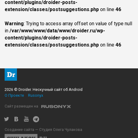
content/plugins/droider-posts-
extension/classes/postsuggestions.php
on line
46
Warning
: Trying to access array offset on value of type null
in
/var/www/www/data/www/droider.ru/wp-
content/plugins/droider-posts-
extension/classes/postsuggestions.php
on line
46
2026 © Droider. Нескучный сайт об Android
О Проекте
Rusonyx
Сайт размещен на
Создание сайта — Студия Олега Чулакова