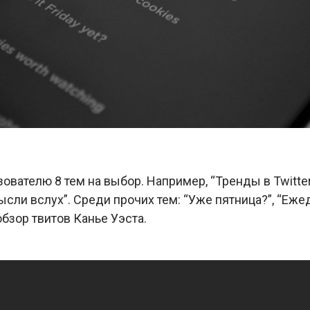
зователю 8 тем на выбор. Например, “Тренды в Twitte
Мысли вслух”. Среди прочих тем: “Уже пятница?”, “Еж
обзор твитов Канье Уэста.