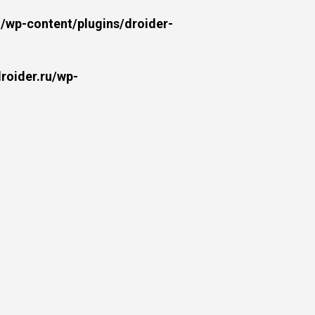
wp-content/plugins/droider-
oider.ru/wp-