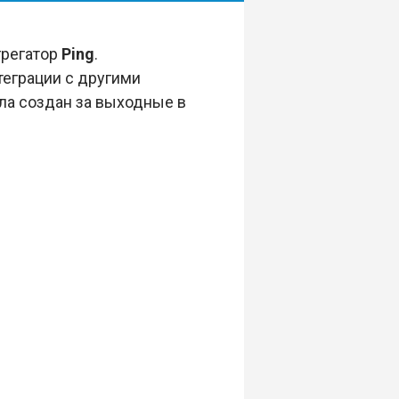
грегатор
Ping
.
теграции с другими
ыла создан за выходные в