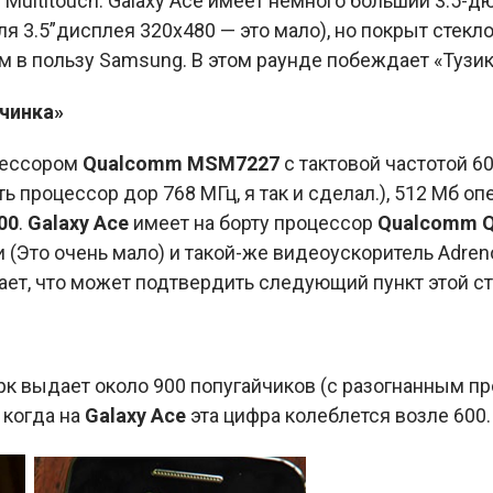
Multitouch. Galaxy Ace имеет немного больший 3.5-
3.5”дисплея 320х480 — это мало), но покрыт стеклом 
 в пользу Samsung. В этом раунде побеждает «Тузик
ачинка»
цессором
Qualcomm MSM7227
с тактовой частотой 6
ть процессор дор 768 МГц, я так и сделал.), 512 Мб о
00
.
Galaxy Ace
имеет на борту процессор
Qualcomm 
и (Это очень мало) и такой-же видеоускоритель Adren
ет, что может подтвердить следующий пункт этой ст
к выдает около 900 попугайчиков (с разогнанным пр
 когда на
Galaxy Ace
эта цифра колеблется возле 600.