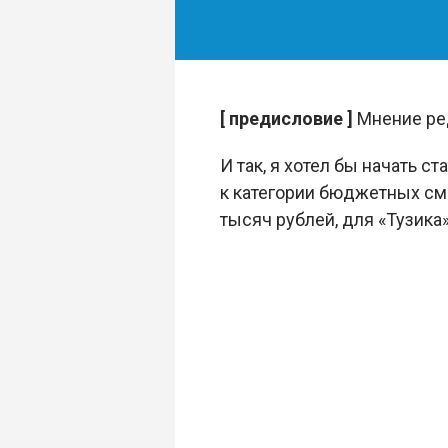
[ предисловие ]
Мнение ред
И так, я хотел бы начать ст
к категории бюджетных сма
тысяч рублей, для «Тузика»