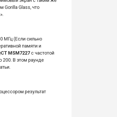
дюймовый экран с таким же
Gorilla Glass, что
».
00 МГц (Если сильно
перативной памяти и
QCT MSM7227
с частотой
o 200. В этом раунде
атьи.
оцессором результат