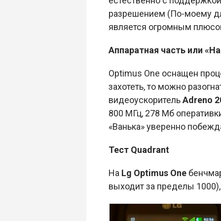
естественно с поддержкой 
разрешением (По-моему для 
является огромным плюсом
Аппаратная часть или «Н
Optimus One оснащен про
захотеть, то можно разогна
видеоускоритель
Adreno 2
800 МГц, 278 Мб оперативк
«Ванька» уверенно побежда
Тест Quadrant
На
Lg Optimus One
бенчмар
выходит за пределы 1000),