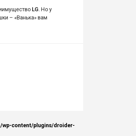
приимущество
LG
. Но у
шки – «Ванька» вам
wp-content/plugins/droider-