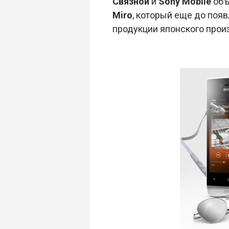
Связной
и
Sony Mobile
объ
Miro
, который еще до поя
продукции японского прои