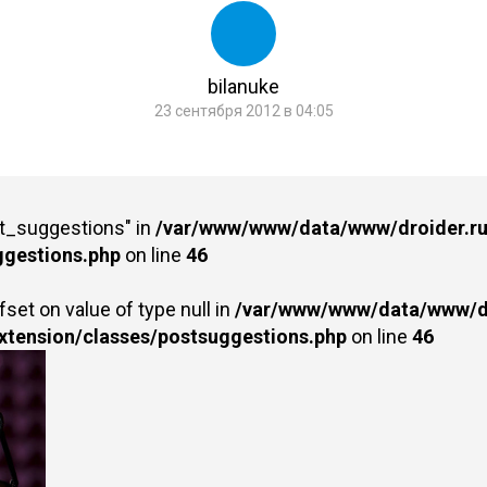
bilanuke
23 сентября 2012 в 04:05
st_suggestions" in
/var/www/www/data/www/droider.ru/
ggestions.php
on line
46
fset on value of type null in
/var/www/www/data/www/dr
extension/classes/postsuggestions.php
on line
46