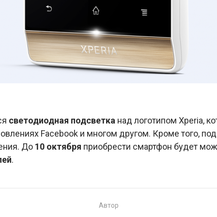
ся
светодиодная подсветка
над логотипом Xperia, к
влениях Facebook и многом другом. Кроме того, под
ения. До
10 октября
приобрести смартфон будет можн
лей
.
Автор