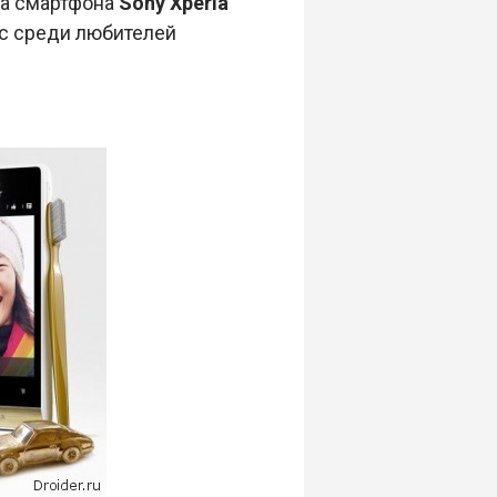
та смартфона
Sony Xperia
ес среди любителей