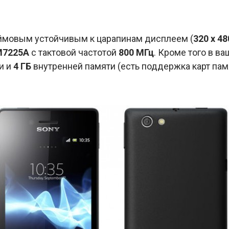
ймовым устойчивым к царапинам дисплеем (
320 х 48
M7225A
с тактовой частотой
800 МГц
. Кроме того в в
и и
4 ГБ
внутренней памяти (есть поддержка карт па