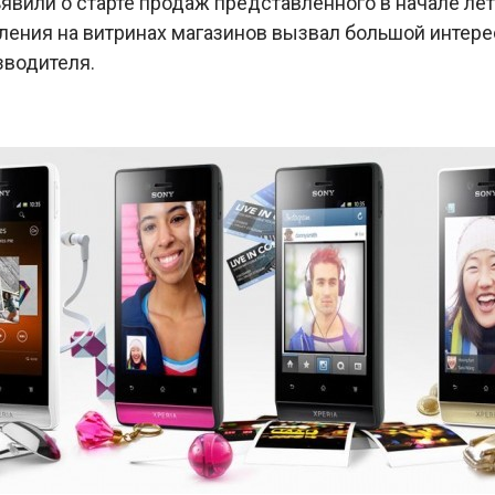
явили о старте продаж представленного в начале ле
вления на витринах магазинов вызвал большой интер
зводителя.