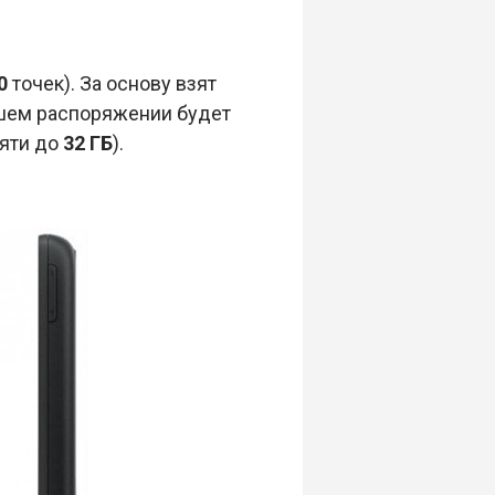
0
точек). За основу взят
ашем распоряжении будет
мяти до
32 ГБ
).