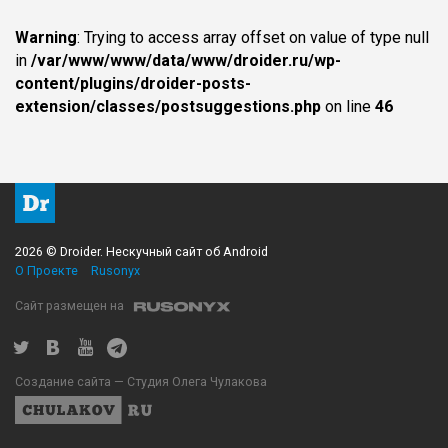
Warning
: Trying to access array offset on value of type null
in
/var/www/www/data/www/droider.ru/wp-
content/plugins/droider-posts-
extension/classes/postsuggestions.php
on line
46
2026 © Droider. Нескучный сайт об Android
О Проекте
Rusonyx
Сайт размещен на
Создание сайта — Студия Олега Чулакова