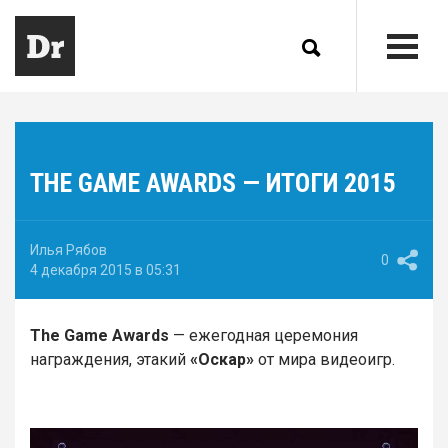
THE GAME AWARDS — ИТОГИ 2015
Илья Рябов
0
4 декабря 2015 в 05:31
The Game Awards
— ежегодная церемония
награждения, этакий
«Оскар»
от мира видеоигр.