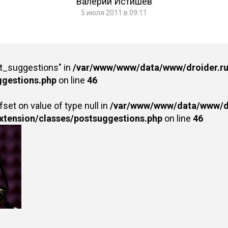
Валерий Истишев
5 июля 2011 в 09:11
st_suggestions" in
/var/www/www/data/www/droider.ru/
ggestions.php
on line
46
fset on value of type null in
/var/www/www/data/www/dr
extension/classes/postsuggestions.php
on line
46