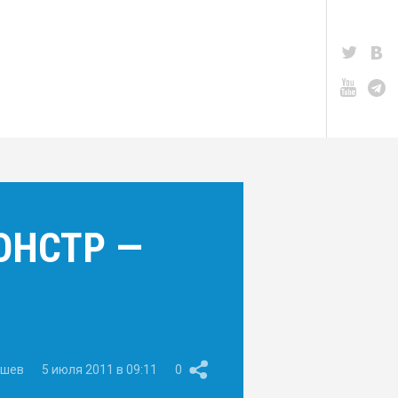
ОНСТР —
ишев
5 июля 2011 в 09:11
0