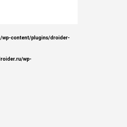
wp-content/plugins/droider-
oider.ru/wp-