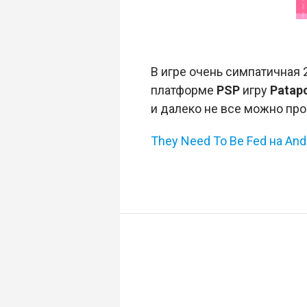
В игре очень симпатичная 
платформе
PSP
игру
Patap
и далеко не все можно прой
They Need To Be Fed на Andr