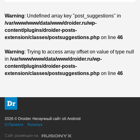
Warning
: Undefined array key "post_suggestions" in
/var/www/www/data/www/droider.ru/wp-
content/plugins/droider-posts-
extension/classes/postsuggestions.php
on line
46
Warning
: Trying to access array offset on value of type null
in
/var/www/www/data/www/droider.ru/wp-
content/plugins/droider-posts-
extension/classes/postsuggestions.php
on line
46
2026 © Droider. Нескучный сайт об Android
О Проекте
Rusonyx
Сайт размещен на