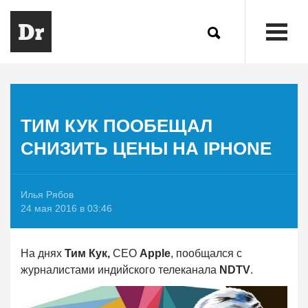
ТИМ КУК ПООБЕЩАЛ
СНИЗИТЬ ЦЕНЫ НА IPHONE
Илья Рябов
24 мая 2016 в 03:46
На днях
Тим Кук,
CEO
Apple
, пообщался с
журналистами индийского телеканала
NDTV
.