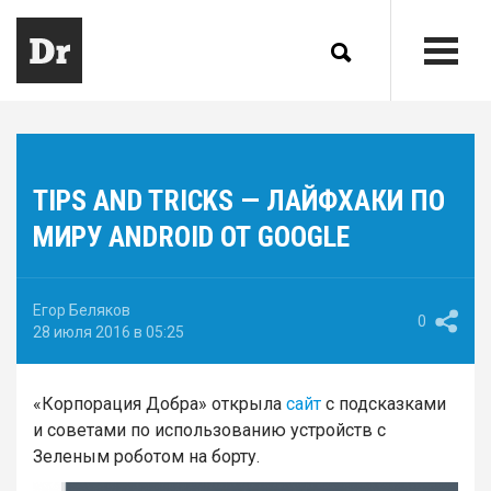
TIPS AND TRICKS — ЛАЙФХАКИ ПО
МИРУ ANDROID ОТ GOOGLE
Егор Беляков
0
28 июля 2016 в 05:25
«Корпорация Добра» открыла
сайт
с подсказками
и советами по использованию устройств с
Зеленым роботом на борту.