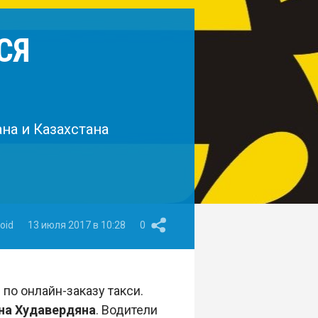
СЯ
на и Казахстана
oid
13 июля 2017 в 10:28
0
по онлайн-заказу такси.
на Худавердяна
. Водители