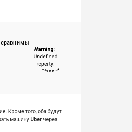
т сравнимы
Warning
:
Undefined
property:
stdClass::$author_photo
in
0
/var/www/www/data/www/droider.ru/wp
content/plugins/droider-
widgets/widget-
templates/quote.tpl
. Кроме того, оба будут
on line
3
азать машину
Uber
через
Warning
: