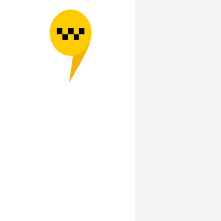
templates/quote.tpl
on line
3
0