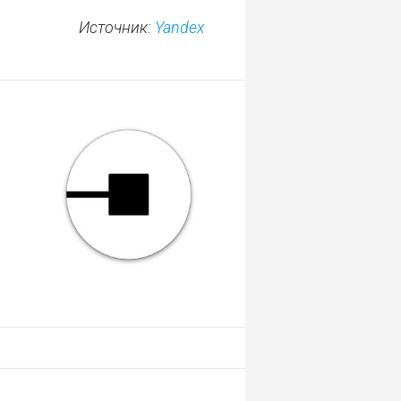
Trying to
Источник:
Yandex
access array
offset on
value of type
null in
/var/www/www/data/www/droider.ru/wp
content/plugins/droider-
widgets/widget-
templates/quote.tpl
on line
3
Warning
:
Attempt to
0
read property
"id" on null in
/var/www/www/data/www/droider.ru/wp
content/plugins/droider-
widgets/widget-