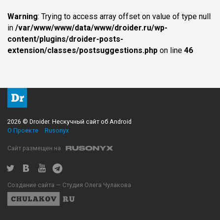
Warning
: Trying to access array offset on value of type null
in
/var/www/www/data/www/droider.ru/wp-
content/plugins/droider-posts-
extension/classes/postsuggestions.php
on line
46
2026 © Droider. Нескучный сайт об Android
О Проекте
Rusonyx
Сайт размещен на
Создание сайта — Студия Олега Чулакова