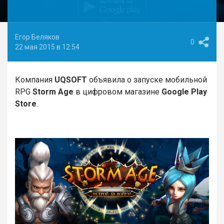
Егор Беляков
0
22 мая 2015 в 12:54
Компания
UQSOFT
объявила о запуске мобильной
RPG
Storm Age
в цифровом магазине
Google Play
Store
.