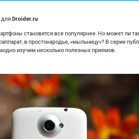
о для
Droider.ru
артфоны становятся все популярнее. Но может ли та
ппарат, в простонародье, «мыльницу»? В серии публ
а заодно изучим несколько полезных приемов.