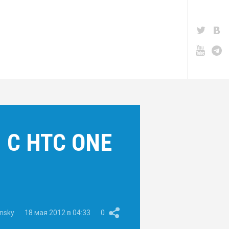
С HTC ONE
nsky
18 мая 2012 в 04:33
0