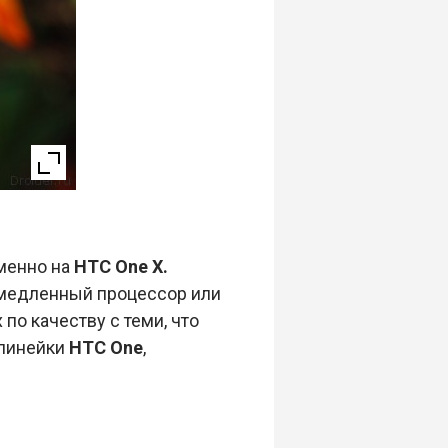
именно на
HTC One X.
 медленный процессор или
о качеству с теми, что
 линейки
HTC One
,