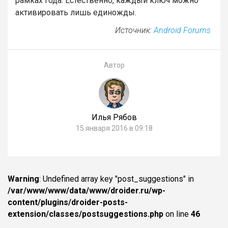
рамках года. Естественно, каждый ключ можно
активировать лишь единожды.
Источник:
Android Forums
Автор
Илья Рябов
15 января 2016 в 09:18
Warning
: Undefined array key "post_suggestions" in
/var/www/www/data/www/droider.ru/wp-
content/plugins/droider-posts-
extension/classes/postsuggestions.php
on line
46