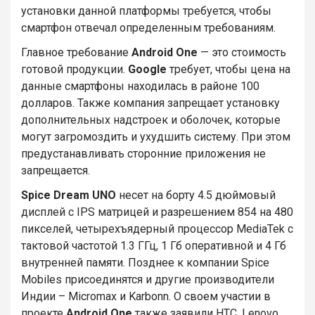
установки данной платформы требуется, чтобы
смартфон отвечал определенным требованиям.
Главное требование
Android One
— это стоимость
готовой продукции.
Google
требует, чтобы цена на
данные смартфоны находилась в районе 100
долларов. Также компания запрещает установку
дополнительных надстроек и оболочек, которые
могут загромоздить и ухудшить систему. При этом
предустанавливать сторонние приложения не
запрещается.
Spice Dream UNO
несет на борту 4.5 дюймовый
дисплей с IPS матрицей и разрешением 854 на 480
пикселей, четырехъядерный процессор MediaTek с
тактовой частотой 1.3 ГГц, 1 Гб оперативной и 4 Гб
внутренней памяти. Позднее к компании Spice
Mobiles присоединятся и другие производители
Индии – Micromax и Karbonn. О своем участии в
проекте
Android One
также заявили HTC, Lenovo,