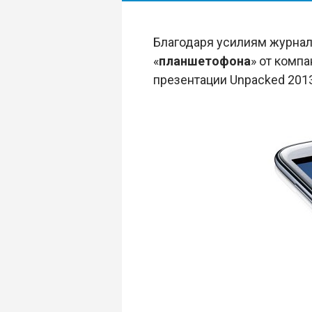
Благодаря усилиям журнали
«
планшетофона
» от комп
презентации Unpacked 2013