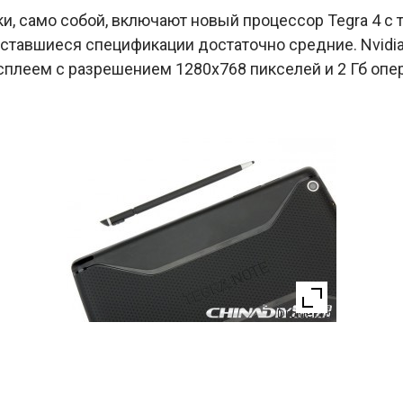
, само собой, включают новый процессор Tegra 4 с та
, оставшиеся спецификации достаточно средние. Nvidi
еем с разрешением 1280х768 пикселей и 2 Гб опер