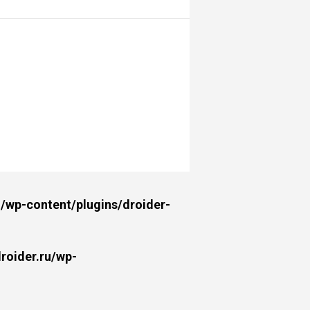
wp-content/plugins/droider-
oider.ru/wp-