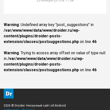
23 ноября 2010 в 11:38
Warning
: Undefined array key "post_suggestions" in
/var/www/www/data/www/droider.ru/wp-
content/plugins/droider-posts-
extension/classes/postsuggestions.php
on line
46
Warning
: Trying to access array offset on value of type null
in
/var/www/www/data/www/droider.ru/wp-
content/plugins/droider-posts-
extension/classes/postsuggestions.php
on line
46
2026 © Droider. Нескучный сайт об Android
О Проекте
Rusonyx