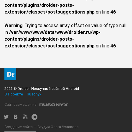
content/plugins/droider-posts-
extension/classes/postsuggestions.php
on line
46
Warning
: Trying to access array offset on value of type null
in
/var/www/www/data/www/droider.ru/wp-
content/plugins/droider-posts-
extension/classes/postsuggestions.php
on line
46
2026 © Droider. Нескучный сайт об Android
О Проекте
Rusonyx
Сайт размещен на
Создание сайта — Студия Олега Чулакова