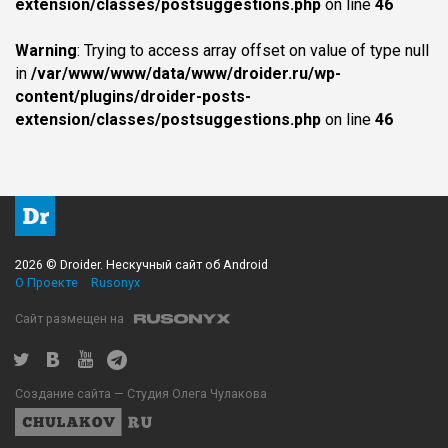
extension/classes/postsuggestions.php
on line
46
Warning
: Trying to access array offset on value of type null
in
/var/www/www/data/www/droider.ru/wp-
content/plugins/droider-posts-
extension/classes/postsuggestions.php
on line
46
2026 © Droider. Нескучный сайт об Android
О Проекте
Rusonyx
Сайт размещен на
Создание сайта — Студия Олега Чулакова