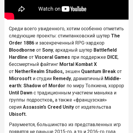
Среди всего увиденного, хотим особенно отметить
следующие проекты: стимпанковский шутер
The
Order 1886
и засекреченный RPG-хардкор
Bloodborne
от
Sony
, аркадный шутер
Battlefield
Hardline
от
Visceral Games
при поддержке
DICE
,
бессмертный файтинг
Mortal Kombat X
от
NetherRealm Studios,
экшен
Quantum Break
от
Microsoft
и студии
Remedy
, драматичный
Middle-
earth: Shadow of Mordor
по миру Толкиена, хоррор
Until Dawn
с традиционным участием маньяка и
группы подростков
,
а также «французская»
серия
Assassin’s Creed Unity
от издательства
Ubisoft.
Разумеется, большинство из представленных игр
появятся не раньше 2015-го, а то и 2016-го года.