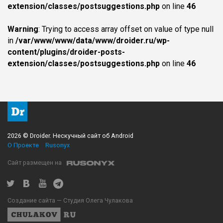
extension/classes/postsuggestions.php
on line
46
Warning
: Trying to access array offset on value of type null
in
/var/www/www/data/www/droider.ru/wp-
content/plugins/droider-posts-
extension/classes/postsuggestions.php
on line
46
2026 © Droider. Нескучный сайт об Android
О Проекте
Rusonyx
Сайт размещен на
Создание сайта — Студия Олега Чулакова