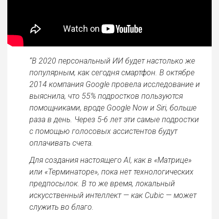
“В 2020 персональный ИИ будет настолько же
популярным, как сегодня смартфон. В октябре
2014 компания Google провела исследование и
выяснила, что 55% подростков пользуются
помощниками, вроде Google Now и Siri, больше
раза в день. Через 5-6 лет эти самые подростки
с помощью голосовых ассистентов будут
оплачивать счета.
Для создания настоящего AI, как в «Матрице»
или «Терминаторе», пока нет технологических
предпосылок. В то же время, локальный
искусственный интеллект — как Cubic — может
служить во благо.