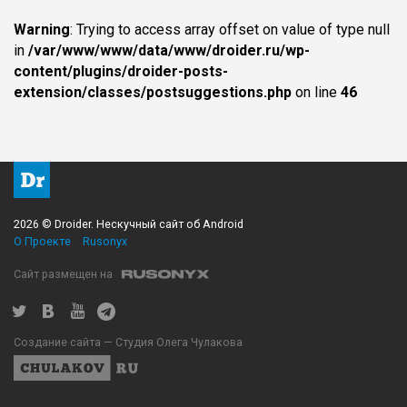
Warning
: Trying to access array offset on value of type null
in
/var/www/www/data/www/droider.ru/wp-
content/plugins/droider-posts-
extension/classes/postsuggestions.php
on line
46
2026 © Droider. Нескучный сайт об Android
О Проекте
Rusonyx
Сайт размещен на
Создание сайта — Студия Олега Чулакова