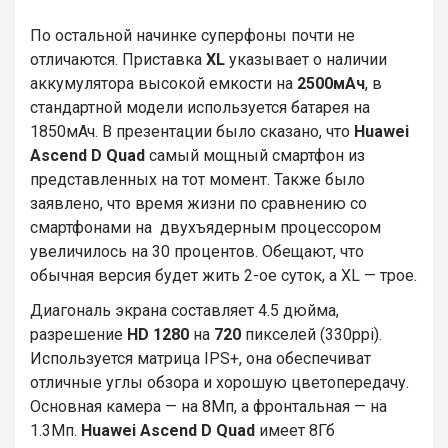
По остальной начинке суперфоны почти не
отличаются. Приставка
XL
указывает о наличии
аккумулятора высокой емкости на
2500мАч
, в
стандартной модели используется батарея на
1850мАч. В презентации было сказано, что
Huawei
Ascend D Quad
самый мощный смартфон из
представленных на тот момент. Также было
заявлено, что время жизни по сравнению со
смартфонами на двухъядерным процессором
увеличилось на 30 процентов. Обещают, что
обычная версия будет жить 2-ое суток, а XL — трое.
Диагональ экрана составляет 4.5 дюйма,
разрешение
HD
1280
на
720
пикселей (330ppi).
Используется матрица IPS+, она обеспечиват
отличные углы обзора и хорошую цветопередачу.
Основная камера — на 8Мп, а фронтальная — на
1.3Мп.
Huawei Ascend D Quad
имеет 8Гб