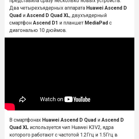
представила сразу несколько новых устройств.
Два четырехъядерных аппарата
Huawei Ascend D
Quad
и
Ascend D Quad XL
, двухъядерный
смартфон
Ascend D1
и планшет
MediaPad
с
диагональю 10 дюймов.
В смартфонах
Huawei Ascend D Quad
и
Ascend D
Quad XL
используется чип Huawei K3V2, ядра
которого работают с частотой 1.2Ггц и 1.5Ггц в