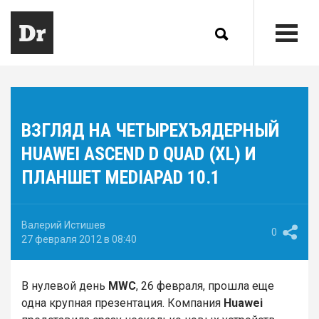
ВЗГЛЯД НА ЧЕТЫРЕХЪЯДЕРНЫЙ
HUAWEI ASCEND D QUAD (XL) И
ПЛАНШЕТ MEDIAPAD 10.1
Валерий Истишев
0
27 февраля 2012 в 08:40
В нулевой день
MWC
, 26 февраля, прошла еще
одна крупная презентация. Компания
Huawei