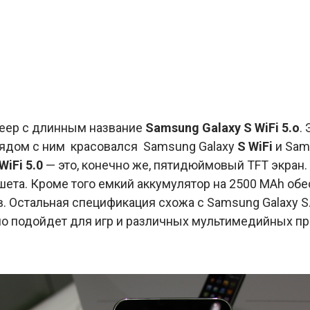
леер с длинным название
Samsung Galaxy S WiFi 5.o
.
Рядом с ним красовался Samsung Galaxy
S WiFi
и Sam
WiFi 5.0
— это, конечно же, пятидюймовый TFT экран.
шета. Кроме того емкий аккумулятор на 2500 MAh об
в. Остальная спецификация схожа с Samsung Galaxy S
чно подойдет для игр и различных мультимедийных п