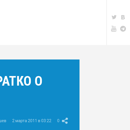
РАТКО О
шев
2 марта 2011 в 03:22
0