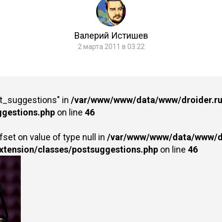
Валерий Истишев
2 марта 2011 в 03:22
st_suggestions" in
/var/www/www/data/www/droider.ru/
ggestions.php
on line
46
fset on value of type null in
/var/www/www/data/www/dr
extension/classes/postsuggestions.php
on line
46