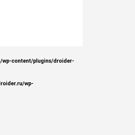
wp-content/plugins/droider-
oider.ru/wp-