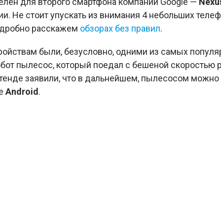
лен для второго смартфона компании Google —
Nexu
и. Не стоит упускать из внимания 4 небольших телефонч
 подробно расскажем
обзорах без правил
.
ойствам были, безусловно, одними из самых популя
обот пылесос, который поедал с бешеной скоростью
тенде заявили, что в дальнейшем, пылесосом можно 
зе
Android
.