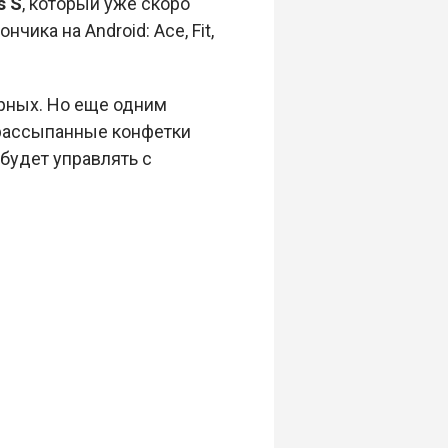
s S
, который уже скоро
ика на Android: Ace, Fit,
рных. Но еще одним
 рассыпанные конфетки
будет управлять с