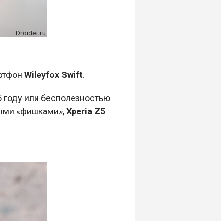
артфон
Wileyfox Swift
.
 году или бесполезностью
ыми «фишками»,
Xperia Z5