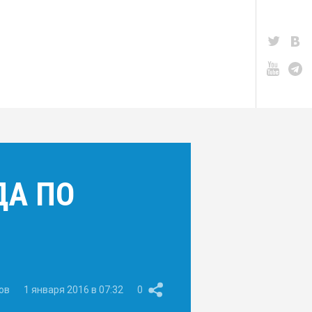
ДА ПО
ов
1 января 2016 в 07:32
0