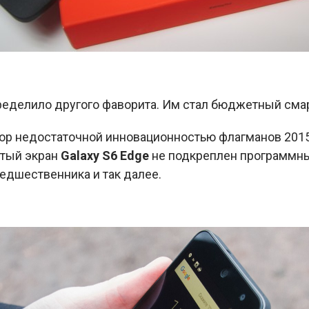
еделило другого фаворита. Им стал бюджетный см
ор недостаточной инновационностью флагманов 2015
утый экран
Galaxy S6 Edge
не подкреплен программн
редшественника и так далее.