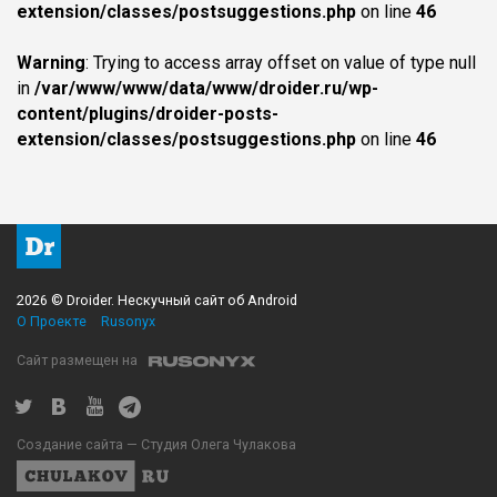
extension/classes/postsuggestions.php
on line
46
Warning
: Trying to access array offset on value of type null
in
/var/www/www/data/www/droider.ru/wp-
content/plugins/droider-posts-
extension/classes/postsuggestions.php
on line
46
2026 © Droider. Нескучный сайт об Android
О Проекте
Rusonyx
Сайт размещен на
Создание сайта — Студия Олега Чулакова