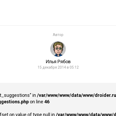
Автор
Илья Рябов
15 декабря 2014 в 05:12
st_suggestions" in
/var/www/www/data/www/droider.ru/
ggestions.php
on line
46
fset on value of type null in
/var/www/www/data/www/dr