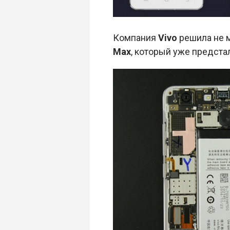
Компания
Vivo
решила не м
Max
, который уже предста