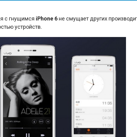
ия с гнущимся
iPhone 6
не смущает других производи
остью устройств.