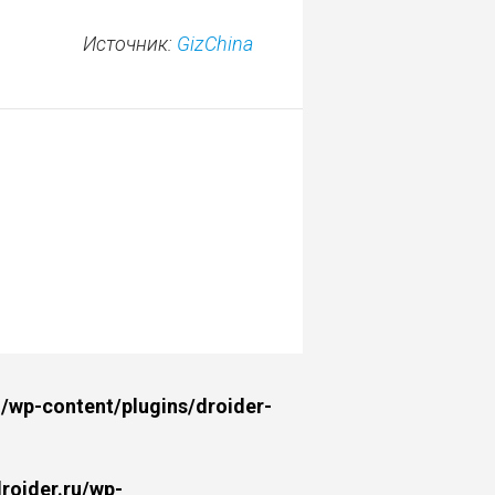
Источник:
GizChina
wp-content/plugins/droider-
oider.ru/wp-