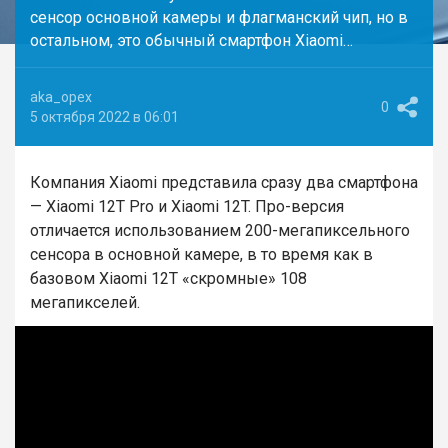
сенсор основной камеры и флагманский чип, но в
остальном, это обычный смартфон Xiaomi…
aka_opex
0
5 октября 2022 в 06:01
Компания Xiaomi представила сразу два смартфона
— Xiaomi 12T Pro и Xiaomi 12T. Про-версия
отличается использованием 200-мегапиксельного
сенсора в основной камере, в то время как в
базовом Xiaomi 12T «скромные» 108
мегапикселей.