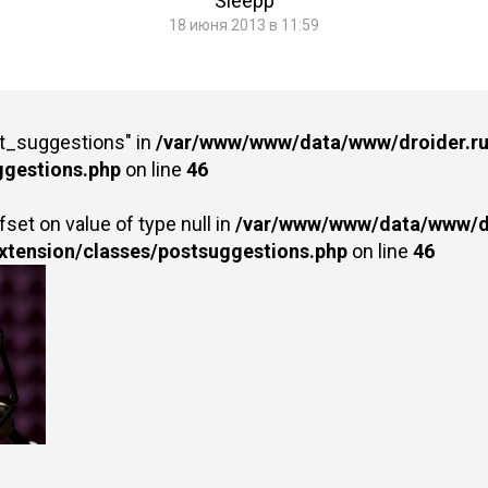
Sleepp
18 июня 2013 в 11:59
st_suggestions" in
/var/www/www/data/www/droider.ru/
ggestions.php
on line
46
fset on value of type null in
/var/www/www/data/www/dr
extension/classes/postsuggestions.php
on line
46