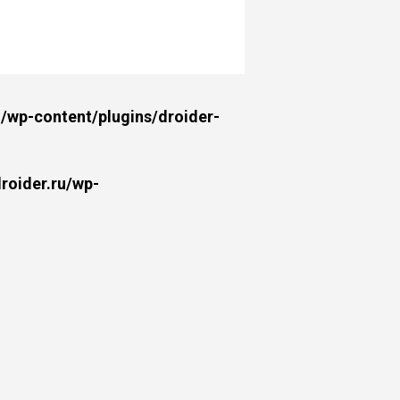
wp-content/plugins/droider-
oider.ru/wp-