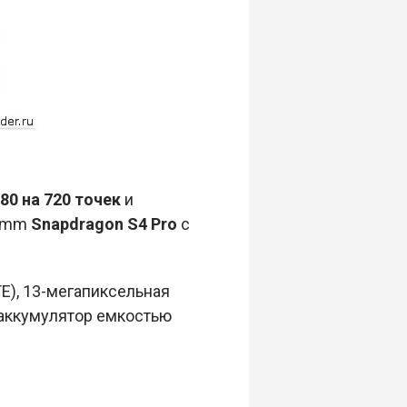
80 на 720 точек
и
comm
Snapdragon S4 Pro
с
E), 13-мегапиксельная
 аккумулятор емкостью