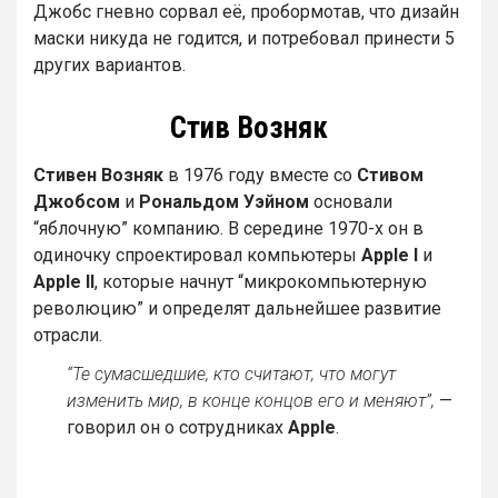
Джобс гневно сорвал её, пробормотав, что дизайн
маски никуда не годится, и потребовал принести 5
других вариантов.
Стив Возняк
Стивен Возняк
в 1976 году вместе со
Стивом
Джобсом
и
Рональдом Уэйном
основали
“яблочную” компанию. В середине 1970-х он в
одиночку спроектировал компьютеры
Apple I
и
Apple II
, которые начнут “микрокомпьютерную
революцию” и определят дальнейшее развитие
отрасли.
“Те сумасшедшие, кто считают, что могут
изменить мир, в конце концов его и меняют”,
—
говорил он о сотрудниках
Apple
.