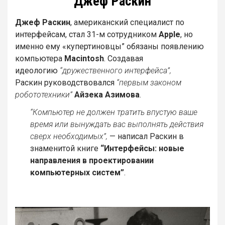
Джеф Раскин
Джеф Раскин
, американский специалист по
интерфейсам, стал 31-м сотрудником
Apple
, но
именно ему «купертиновцы” обязаны появлению
компьютера
Macintosh
. Создавая
идеологию
“дружественного интерфейса”,
Раскин руководствовался
“первым законом
робототехники”
Айзека Азимова
.
“Компьютер не должен тратить впустую ваше
время или вынуждать вас выполнять действия
сверх необходимых”,
— написал Раскин в
знаменитой книге
“Интерфейсы: новые
направления в проектировании
компьютерных систем”
.