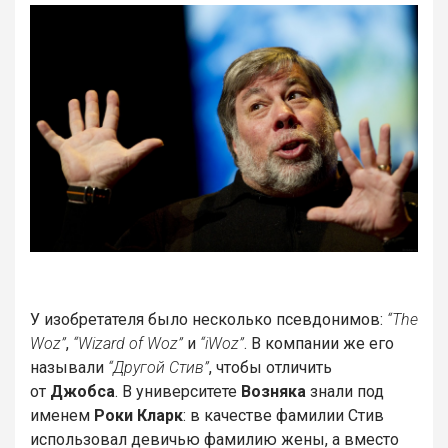
У изобретателя было несколько псевдонимов:
“The
Woz”
,
“Wizard of Woz”
и
“iWoz”
. В компании же его
называли
“Другой Стив”
, чтобы отличить
от
Джобса
. В университете
Возняка
знали под
именем
Роки Кларк
: в качестве фамилии Стив
использовал девичью фамилию жены, а вместо