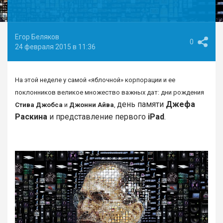
Егор Беляков
0
24 февраля 2015 в 11:36
На этой неделе у
самой «яблочной»
корпорации и ее
поклонников великое множество важных дат: дни рождения
день памяти
Джефа
Стива Джобса
и
Джонни Айва
,
Раскина
и представление первого
iPad
.