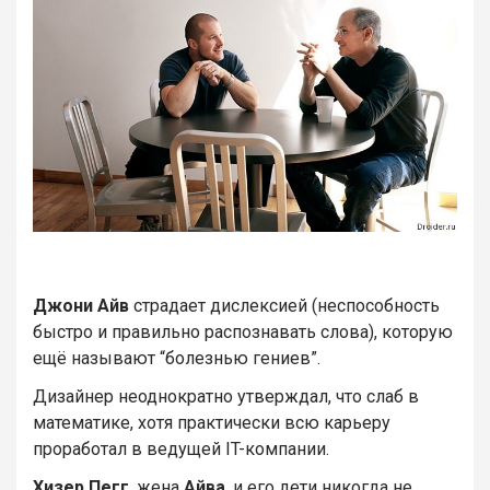
Джони Айв
страдает дислексией (неспособность
быстро и правильно распознавать слова), которую
ещё называют “болезнью гениев”.
Дизайнер неоднократно утверждал, что слаб в
математике, хотя практически всю карьеру
проработал в ведущей IT-компании.
Хизер Пегг
, жена
Айва
, и его дети никогда не