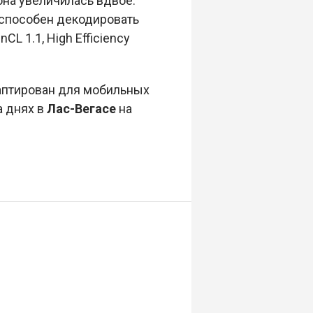
 она увеличилась вдвое.
 способен декодировать
L 1.1, High Efficiency
аптирован для мобильных
а днях в
Лас-Вегасе
на