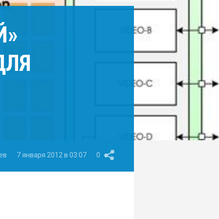
Й»
ДЛЯ
ев
7 января 2012 в 03:07
0