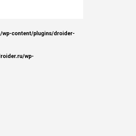
wp-content/plugins/droider-
oider.ru/wp-