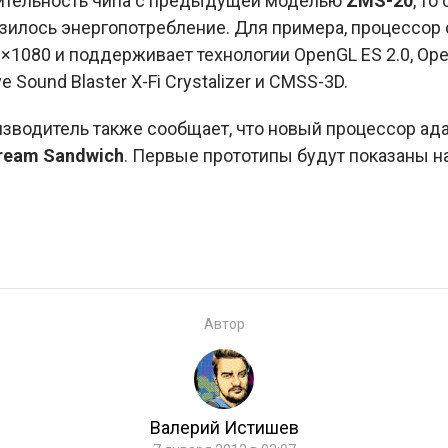
дительность чипа с предыдущей моделью
ZMS-20
, то
зилось энергопотребление. Для примера, процессор
1080 и поддерживает технологии OpenGL ES 2.0, OpenC
e Sound Blaster X-Fi Crystalizer и CMSS-3D.
зводитель также сообщает, что новый процессор ад
Cream Sandwich
. Первые прототипы будут показаны н
Автор
Валерий Истишев