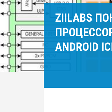
ZIILABS П
ПРОЦЕССО
ANDROID I