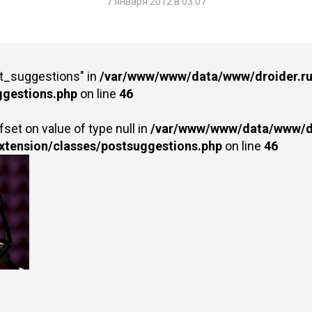
7 января 2012 в 03:07
st_suggestions" in
/var/www/www/data/www/droider.ru/
ggestions.php
on line
46
fset on value of type null in
/var/www/www/data/www/dr
extension/classes/postsuggestions.php
on line
46