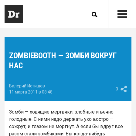
ZOMBIEBOOTH — ЗОМБИ ВОКРУГ
НАС
Валерий Истишев
0
11 марта 2011 в 08:48
Зомби — ходящие мертвяки, злобные и вечно
голодные. С ними надо держать ухо востро —
сожрут, и глазом не моргнут. А если бы вдруг все
разом стали зомбяками. Вы когда-нибудь