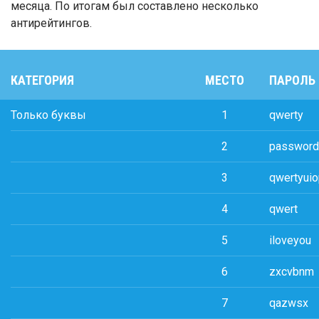
месяца. По итогам был составлено несколько
антирейтингов.
КАТЕГОРИЯ
МЕСТО
ПАРОЛЬ
Только буквы
1
qwerty
2
password
3
qwertyui
4
qwert
5
iloveyou
6
zxcvbnm
7
qazwsx