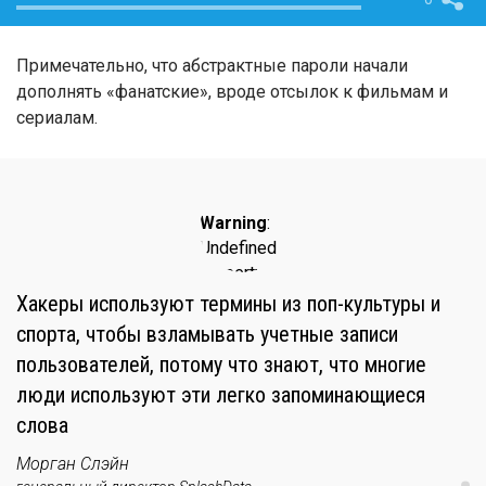
Примечательно, что абстрактные пароли начали
дополнять «фанатские», вроде отсылок к фильмам и
сериалам.
Warning
:
Undefined
property:
stdClass::$author_photo
Хакеры используют термины из поп-культуры и
in
спорта, чтобы взламывать учетные записи
/var/www/www/data/www/droider.
пользователей, потому что знают, что многие
content/plugins/droider-
люди используют эти легко запоминающиеся
widgets/widget-
слова
templates/quote.tpl
on line
3
Морган Слэйн