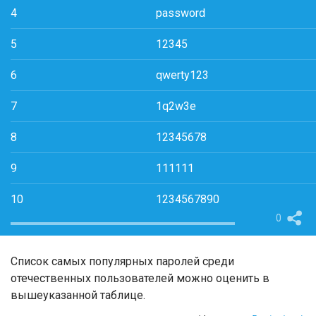
4
password
5
12345
6
qwerty123
7
1q2w3e
8
12345678
9
111111
10
1234567890
0
Список самых популярных паролей среди
отечественных пользователей можно оценить в
вышеуказанной таблице.