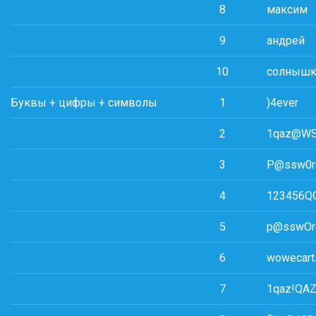
8
максим
9
андрей
10
солнышк
Буквы + цифры + символы
1
)4ever
2
1qaz@W
3
P@ssw0r
4
123456Q
5
p@sswOr
6
wowecar
7
1qaz!QA