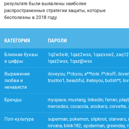
результате были выявлены наиболее
распространенные стратегии защиты, которые
бесполезны в 2018 году.
КАТЕГОРИЯ
ПАРОЛИ
Близкие буквы
1q2w3e4r, 1qaz2wsx, 1qazxsw2, zaq12
и цифры
!qaz2wsx, 1qaz@wsx
Выражение
iloveyou, f*ckyou, a**hole. f*ckoff, ilove
любви и
trustno1, beautiful, ihateyou, bullsh*t, lo
ненависти
Бренды
myspace, mustang, linkedin, ferrari, play
mercedes, cocacola, snickers, corvette, 
Поп-культура
superman, pokemon, slipknot, starwars, m
nirvana, blink182, spiderman, greenday, 