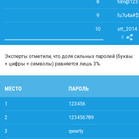
8
film@123
9
fu7u4a#$
10
stt_2014
0
Эксперты отметили, что доля сильных паролей (буквы
+ цифры + символы) равняется лишь 3%.
МЕСТО
ПАРОЛЬ
1
123456
2
123456789
3
qwerty