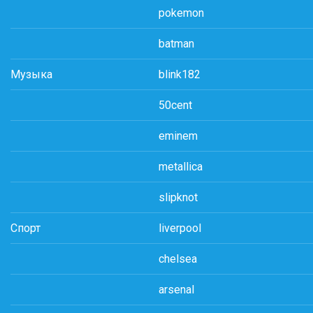
pokemon
batman
Музыка
blink182
50cent
eminem
metallica
slipknot
Спорт
liverpool
chelsea
arsenal