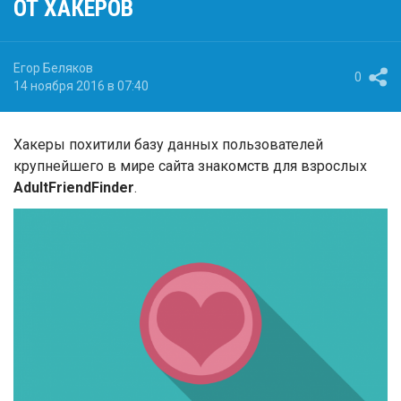
ОТ ХАКЕРОВ
content/plugins/droider-
widgets/widget-
templates/quote.tpl
Егор Беляков
0
on line
3
14 ноября 2016 в 07:40
Хакеры похитили базу данных пользователей
крупнейшего в мире сайта знакомств для взрослых
AdultFriendFinder
.