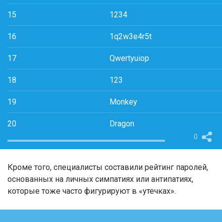
15
1234
16
1q2w3e4r5t
17
Qwertyuiop
18
123
19
Monkey
20
Dragon
0
Кроме того, специалисты составили рейтинг паролей,
основанных на личных симпатиях или антипатиях,
которые тоже часто фигурируют в «утечках».