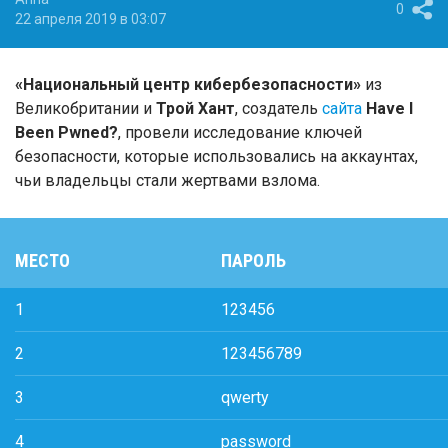
0
22 апреля 2019 в 03:07
«Национальный центр кибербезопасности»
из
Великобритании и
Трой Хант
, создатель
сайта
Have I
Been Pwned?
, провели исследование ключей
безопасности, которые использовались на аккаунтах,
чьи владельцы стали жертвами взлома.
МЕСТО
ПАРОЛЬ
1
123456
2
123456789
3
qwerty
4
password