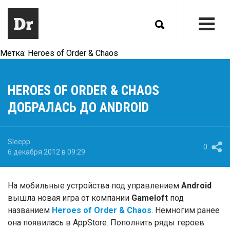
Метка:
Heroes of Order & Chaos
HEROES OF ORDER & CHAOS
ДОБРАЛАСЬ ДО ANDROID
Sleepp
0
6 декабря 2012 в 09:29
На мобильные устройства под управлением
Android
вышла новая игра от компании
Gameloft
под
названием
Heroes of Order & Chaos
. Немногим ранее
она появилась в AppStore. Пополнить ряды героев