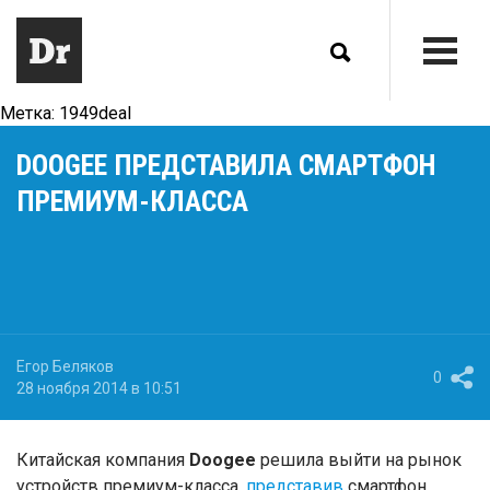
Метка:
1949deal
DOOGEE ПРЕДСТАВИЛА СМАРТФОН
ПРЕМИУМ-КЛАССА
Егор Беляков
0
28 ноября 2014 в 10:51
Китайская компания
Doogee
решила выйти на рынок
устройств премиум-класса,
представив
смартфон