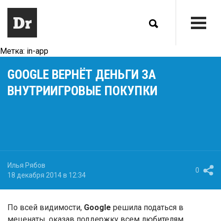
Метка:
in-app
GOOGLE ВЕРНЁТ ДЕНЬГИ ЗА
ВНУТРИИГРОВЫЕ ПОКУПКИ
Илья Рябов
0
18 декабря 2014 в 12:34
По всей видимости,
Google
решила податься в
меценаты, оказав поддержку всем любителям