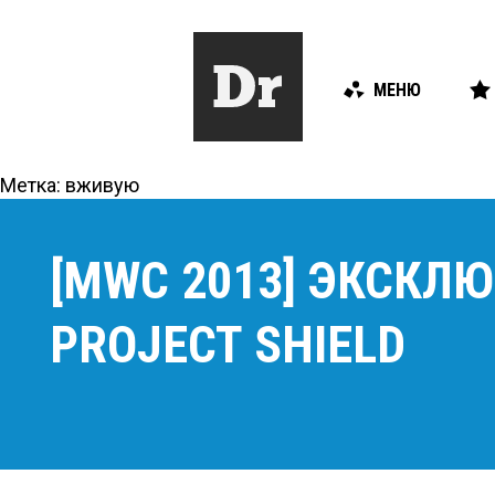
МЕНЮ
Метка:
вживую
[MWC 2013] ЭКСКЛЮ
PROJECT SHIELD