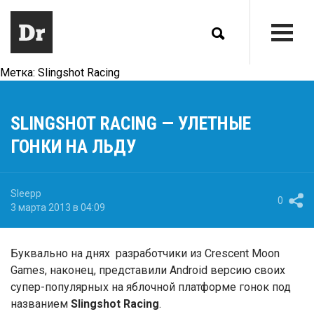
Метка:
Slingshot Racing
SLINGSHOT RACING — УЛЕТНЫЕ
ГОНКИ НА ЛЬДУ
Sleepp
0
3 марта 2013 в 04:09
Буквально на днях разработчики из Crescent Moon
Games, наконец, представили Android версию своих
супер-популярных на яблочной платформе гонок под
названием
Slingshot Racing
.