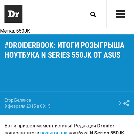
Метка:
550JK
#DROIDERBOOK: ИТОГИ РОЗЫГРЫША
НОУТБУКА N SERIES 550JK ОТ ASUS
Егор Беляков
0
9 февраля 2015 в 09:15
Вот и пришел момент истины! Редакция
Droider
подводит итоги
розыгрыша
ноутбука
N Series 550JK