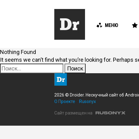
МЕНЮ
Nothing Found
It seems we can’t find what you’re looking for. Perhaps s
Найти:
2026 © Droider. Нескучный сайт об Androi
О Проекте
Rusonyx
Сайт размещен на