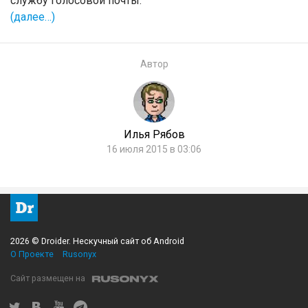
службу голосовой почты.
(далее…)
Автор
Илья Рябов
16 июля 2015 в 03:06
2026 © Droider. Нескучный сайт об Android
О Проекте
Rusonyx
Сайт размещен на