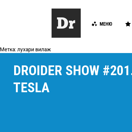
МЕНЮ
Метка:
лухари вилаж
DROIDER SHOW #201
TESLA