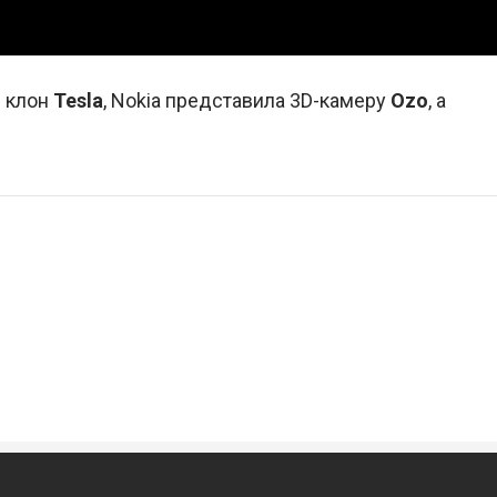
и клон
Tesla
, Nokia представила 3D-камеру
Ozo
, а