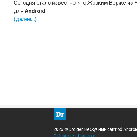
Сегодня стало известно, что Жоаким Верже из
для
Android
.
(далее…)
2026 © Droider. Нескучный сайт об Androi
О Проекте
Rusonyx