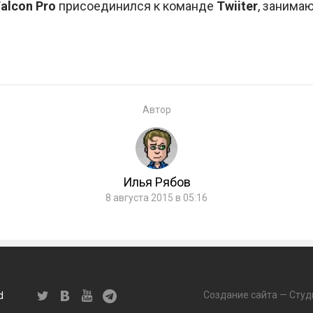
Falcon Pro
присоединился к команде
Twiiter
, занима
Автор
Илья Рябов
8 августа 2015 в 05:16
Создание сайта — Студ
d