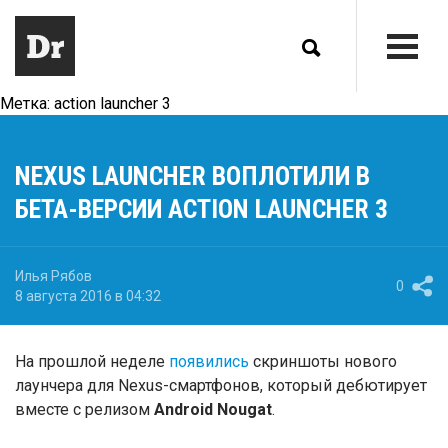
Метка:
action launcher 3
NEXUS LAUNCHER ВОПЛОТИЛИ В
БЕТА-ВЕРСИИ ACTION LAUNCHER 3
Илья Рябов
0
8 августа 2016 в 04:32
На прошлой неделе
появились
скриншоты нового
лаунчера для Nexus-смартфонов, который дебютирует
вместе с релизом
Android Nougat
.